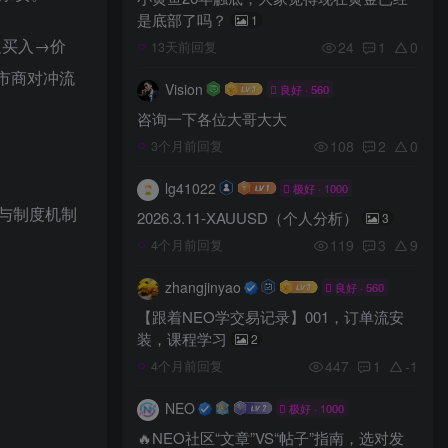
是底部了吗？
1
迫买入→价
24
1
0
13天前回复
市商对冲流
Vision
良好 · 560
咨询一下各位大哥大大
108
2
0
3个月前回复
lg41022
极好 · 1000
与制度机制
2026.3.11-XAUUSD（个人分析）
3
119
3
9
4个月前回复
zhangjinyao
良好 · 560
【跟着NEO学交易记录】001，订单流安
装，课程学习
2
447
1
-1
4个月前回复
NEO
极好 · 1000
🔥NEO社区“文章”VS“帖子”指南，选对发