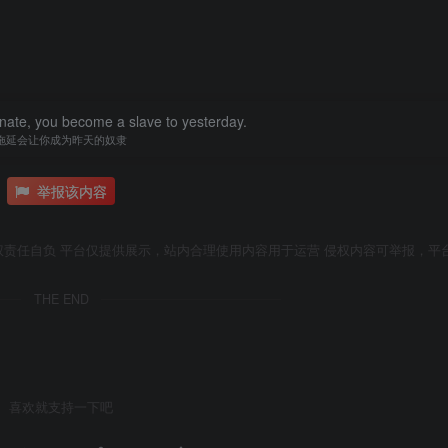
nate, you become a slave to yesterday.
拖延会让你成为昨天的奴隶
举报该内容
权责任自负 平台仅提供展示，站内合理使用内容用于运营 侵权内容可举报，平
THE END
喜欢就支持一下吧