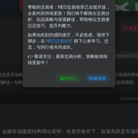
尊敬的交易者：NEO交易智库已全面开放，
全新内容持续更新！我们将不断推出交易分
析、实战策略与深度解读，帮助每位交易者
沉淀技巧、提升判断力。
关注
如果你此刻仍感到迷茫，不必焦虑。请停下
脚步，在
NEO交易社区
静下心来学习、交
流，与同行者共同成长。
DeepSeek-Ch
👉 敬请关注：最新交易分析、策略板块陆
续更新中！
而是拍卖市场机制与做市商期权对冲下的理性选择。拍卖中的正反馈循环和
建站初心
投稿说明
理解这一结构，有助于区分投机与策略，在负Gamma区域进行趋势跟踪。
由 DeepSe
而，金融市场微观结构理论表明：在某些条件下，追涨杀跌是市场