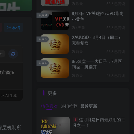
昨天
58人已阅读
8月3日 VP关键位+CVD背离
TOP4
小黄鱼
私信
4天前
53人已阅读
XAUUSD · 8月4日（周二）
TOP5
完整复盘
前天
53人已阅读
at
8/5复盘——大日子，7月区
TOP6
间被一脚踹开
做市商负
昨天
43人已阅读
更多
ek AI 生成
猜你喜欢
热门推荐
最近更新
这可能是日内最好用的工
1
具之一了
深层机制所