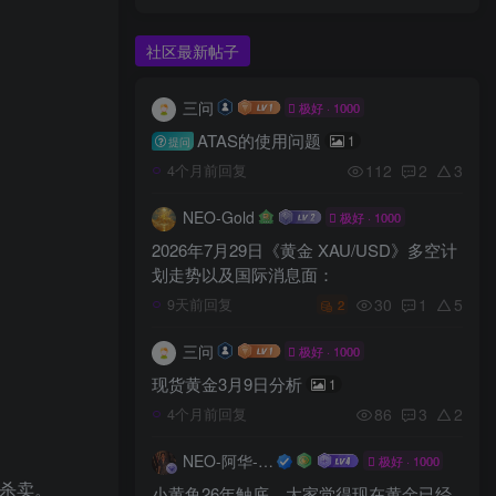
社区最新帖子
三问
极好 · 1000
ATAS的使用问题
1
提问
112
2
3
4个月前回复
NEO-Gold
极好 · 1000
2026年7月29日《黄金 XAU/USD》多空计
划走势以及国际消息面：
30
1
5
9天前回复
2
三问
极好 · 1000
现货黄金3月9日分析
1
86
3
2
4个月前回复
NEO-阿华-奇幻抽象空间
极好 · 1000
了杀卖。
小黄鱼26年触底，大家觉得现在黄金已经