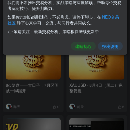
我们将不断推出交易分析、实战策略与深度解读，帮助每位交易
昨日复盘（8/6 周四）
日内交易，关键位入场
者沉淀技巧、提升判断力。
如果你此刻仍感到迷茫，不必焦虑。请停下脚步，在
NEO交易
社区
静下心来学习、交流，与同行者共同成长。
12小时前
昨天
5
6
👉 敬请关注：最新交易分析、策略板块陆续更新中！
建站初心
投稿说明
8/5复盘——大日子，7月区间
XAUUSD · 8月4日（周二）完
被一脚踹开
整复盘
昨天
前天
13
8