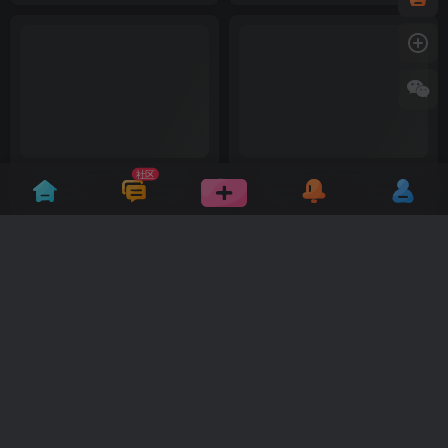
社区
7月27日FOMC前的市场观望
XAUUSD · 7月20日（一）－ 7
期
月24日（五）上周复盘
11天前
11天前
6
11
今日计划，买点，止损止盈
XAUUSD · 7月23日（周四）