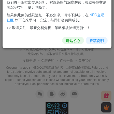
我们将不断推出交易分析、实战策略与深度解读，帮助每位交易
者沉淀技巧、提升判断力。
如果你此刻仍感到迷茫，不必焦虑。请停下脚步，在
NEO交易
社区
静下心来学习、交流，与同行者共同成长。
👉 敬请关注：最新交易分析、策略板块陆续更新中！
建站初心
投稿说明
NEO交易智库
NEO交易智库专业的交易知识分享平台，助力交易者系
统学习知识，获取靠谱的交易支持与资源。
友链申请
免责声明
广告合作
关于我们
Copyright © 2025 ·
NEO交易智库所有内容
· 由
智库创作者
提供. Futures and
forex trading involve substantial risk and are not suitable for all investors.
You may lose all or more than your initial investment. Trade only with risk
capital—funds you can afford to lose without affecting your financial security
or lifestyle. Past performance is not indicative of future results.