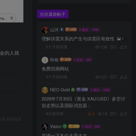
社区最新帖子
山河
极好 · 1000
理解供需关系的产生与供需区有效性
1
136
1
5
3个月前回复
资金的人就
秋铭
良好 · 560
免费回测网站
121
7
2
3个月前回复
NEO-Gold
极好 · 1000
2026年7月30日《黄金 XAU/USD》多空计
划走势以及国际消息面：
18
1
5
8天前回复
2
台将及时核实
Vision
良好 · 560
咨询一下各位大哥大大