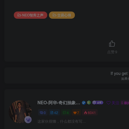
NEO智库之声
交易心得
点赞
9
If you get 
如果
NEO-阿华-奇幻抽象空间
关注
极好 
0
42
4
7
6041
这家伙很懒，什么都没有写...