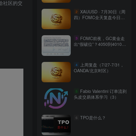
抽给社区的交
XAUUSD · 7月30日（周
2
四）FOMC全天复盘今日展
望
FOMC前夜，GC黄金走
3
出“假破位”？4050到4010全
复盘
上周复盘（7/27-7/31，
4
OANDA/北京时区）
Fabio Valentini 订单流剥
5
头皮交易体系学习（3）
TPO是什么？
6