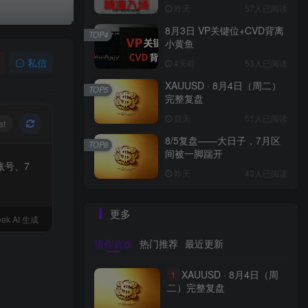
昨天
57人已阅读
8月3日 VP关键位+CVD背离
TOP4
小黄鱼
私信
4天前
53人已阅读
XAUUSD · 8月4日（周二）
TOP5
完整复盘
前天
51人已阅读
at
8/5复盘——大日子，7月区
TOP6
间被一脚踹开
账号、7
昨天
43人已阅读
更多
ek AI 生成
猜你喜欢
热门推荐
最近更新
XAUUSD · 8月4日（周
1
二）完整复盘