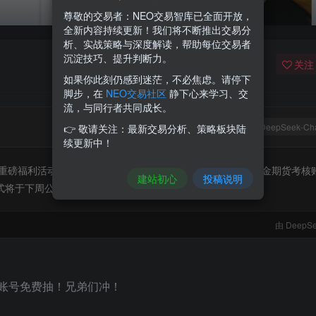
尊敬的交易者：NEO交易智库已全面开放，
全新内容持续更新！我们将不断推出交易分
析、实战策略与深度解读，帮助每位交易者
沉淀技巧、提升判断力。
关注
如果你此刻仍感到迷茫，不必焦虑。请停下
脚步，在
NEO交易社区
静下心来学习、交
流，与同行者共同成长。
DeepSeek-Ch
👉 敬请关注：最新交易分析、策略板块陆
续更新中！
合作，推出重磅福利活动，免费赠送一批考核账号。奖品包括1个10万美金期货考核
建站初心
投稿说明
方式将于下周公布，通过考核可获得实盘资金。
由 DeepSe
货考核账号免费抽！兄弟们冲！