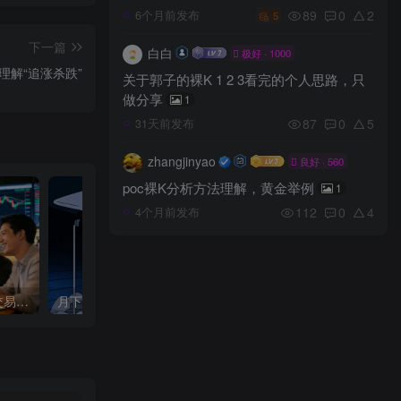
89
0
2
6个月前发布
5
下一篇
白白
极好 · 1000
理解“追涨杀跌”
关于郭子的裸K 1 2 3看完的个人思路，只
做分享
1
87
0
5
31天前发布
zhangjinyao
良好 · 560
poc裸K分析方法理解，黄金举例
1
112
0
4
4个月前发布
交易困境如何破解？NEO交易社区
月下的交易路