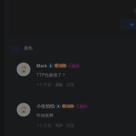
最新
最热
Mark
极好
TTP也被墙了？
1个月前
回复
新疆
小生怕怕
极好
咋抽奖啊
1个月前
回复
四川