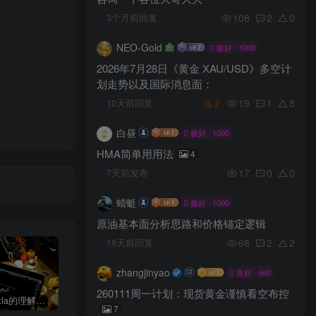
108
2
0
3个月前回复
NEO-Gold
极好 · 1000
2026年7月28日《黄金 XAU/USD》多空计
划走势以及国际消息面：
19
1
5
10天前回复
2
白昼
极好 · 1000
HMA简单用用法
4
17
0
0
7天前发布
蜻蜓
极好 · 1000
原油基本面分析思路和价格锚定逻辑
68
2
2
18天前回复
zhangjinyao
良好 · 560
260111周一计划：现货黄金谨慎看空布控
订单流Detla的理解，以及Detla在策略中的应用！
TTP10W美金考试账户抽奖活动参与方式来啦！
订单流基础：SMC公允价值缺口
7