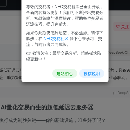
尊敬的交易者：NEO交易智库已全面开放，
全新内容持续更新！我们将不断推出交易分
析、实战策略与深度解读，帮助每位交易者
沉淀技巧、提升判断力。
关注
如果你此刻仍感到迷茫，不必焦虑。请停下
脚步，在
NEO交易社区
静下心来学习、交
流，与同行者共同成长。
DeepSeek-Ch
👉 敬请关注：最新交易分析、策略板块陆
续更新中！
级低延迟云服务。它部署于全球T3+级数据中心，延迟低于1毫秒，具备99.
建站初心
投稿说明
盖，助力策略回测、实盘交易及跨境部署，并与NEO交易社区生态联动。
由 DeepSe
AI量化交易而生的超低延迟云服务器
执行成为制胜关键——你的基础设施，准备好了吗？