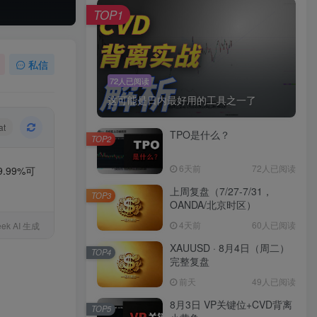
TOP1
私信
72人已阅读
这可能是日内最好用的工具之一了
at
TPO是什么？
TOP2
6天前
72人已阅读
99%可
上周复盘（7/27-7/31，
TOP3
OANDA/北京时区）
4天前
60人已阅读
ek AI 生成
XAUUSD · 8月4日（周二）
TOP4
完整复盘
前天
49人已阅读
8月3日 VP关键位+CVD背离
TOP5