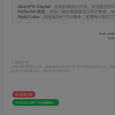
QuantFin Capital
：亚毫秒级执行环境，直连纽交所与
FinTechX 科技
：等保三级合规承载百万用户数据，99.
Web3 Labs
：高性能DeFi节点服务，支撑每日数百
love under
相爱
©
版权声明
本站内容由用户上传，原创版权归作者所有 用户需确保内容合法，侵
处理 共同尊重原创，维护良好分享环境～
资源工具
# NEO云上线！为交易赋能！