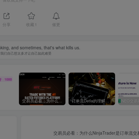
催更
分享
收藏
1
nking, and sometimes, that's what kills us.
是我们自己想太多才让自己如此难受
· 1000
交易员必看：为什么NinjaTrader是订单流交易的顶级选择？
订单流Detla的理解，以及Detla在策略中的应用！
交易员必看：为什么NinjaTrader是订单流