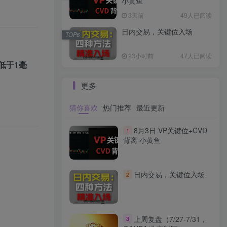
小黄鱼
3天前
49人已阅读
日内交易，关键位入场
TOP6
23小时前
47人已阅读
低于1毫
更多
猜你喜欢
热门推荐
最近更新
8月3日 VP关键位+CVD
1
背离 小黄鱼
日内交易，关键位入场
2
上周复盘（7/27-7/31，
3