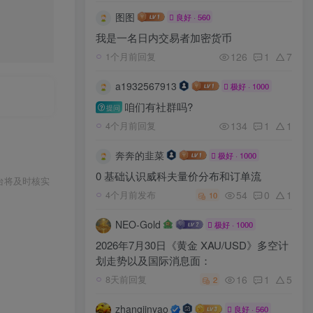
图图
良好 · 560
我是一名日内交易者加密货币
126
1
7
1个月前回复
a1932567913
极好 · 1000
咱们有社群吗?
提问
134
1
1
4个月前回复
奔奔的韭菜
极好 · 1000
0 基础认识威科夫量价分布和订单流
台将及时核实
54
0
1
4个月前发布
10
NEO-Gold
极好 · 1000
2026年7月30日《黄金 XAU/USD》多空计
划走势以及国际消息面：
16
1
5
8天前回复
2
zhangjinyao
良好 · 560