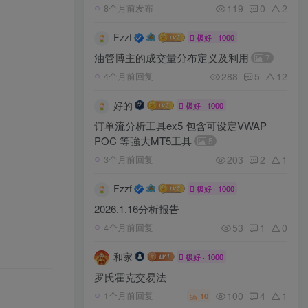
119
0
2
8个月前发布
Fzzf
极好 · 1000
油管博主的成交量分布定义及利用
7
288
5
12
4个月前回复
好的
极好 · 1000
订单流分析工具ex5 包含可设定VWAP
POC 等強大MT5工具
5
203
2
1
3个月前回复
Fzzf
极好 · 1000
2026.1.16分析报告
53
1
0
4个月前回复
和家
极好 · 1000
罗氏霍克交易法
100
4
1
1个月前回复
10