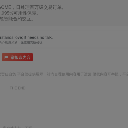
CME，日处理百万级交易订单。
995%可用性保障。
万笔智能合约交互。
stands love; it needs no talk.
的心息息相通，无需用言语倾诉
举报该内容
权责任自负 平台仅提供展示，站内合理使用内容用于运营 侵权内容可举报，平
THE END
喜欢就支持一下吧