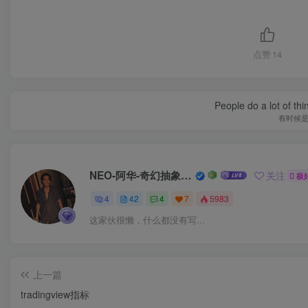
点赞
14
People do a lot of thi
有时候
NEO-阿华-奇幻抽象空间
关注
极好 
4
42
4
7
5983
这家伙很懒，什么都没有写...
上一篇
tradingview指标