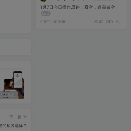
1月7日今日操作思路：看空，逢高做空
3
42
0
1
6个月前发布
NEO交易社区重磅福利来袭！TTP10W美金考试账号免费送！
TTP10W美金考试账户抽奖活动参与方式来啦！
订单流基础：SMC公允价值缺口
下一篇
交易的顶级选择？