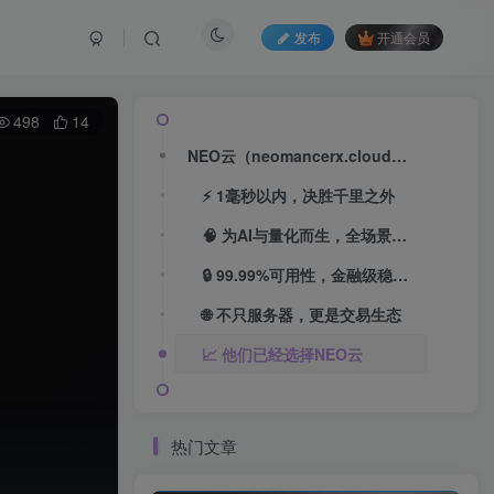
发布
开通会员
498
14
NEO云（neomancerx.cloud）正式上线：为AI量化交易而生的超低延迟云服务器
⚡ 1毫秒以内，决胜千里之外
🧠 为AI与量化而生，全场景部署无忧
🔒 99.99%可用性，金融级稳定保障
🌐 不只服务器，更是交易生态
📈 他们已经选择NEO云
热门文章