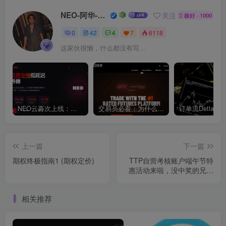
NEO-阿华-奇幻抽象空间
关注
极好 · 1000
0
42
4
7
6118
这家伙很懒，什么都没有写...
NEO云再次上线：毫秒级延迟，赋能每一笔交易
交易员必看：为什么NinjaTrader是订单流交易的顶级选择？
上一篇
下一篇
期权终极指南1 (期权定价)
TTP自营考核账户端午节特
惠活动来啦，没中奖的兄弟
赶紧冲！
相关推荐