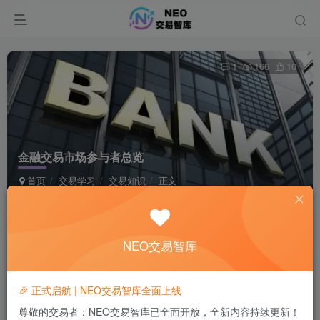
1
166
10
金融交易市场参与者总览
首页
交易学习
交易知识
正文
NEO-阿华-奇幻抽象空间
极好 · 1000
关注
私信
1个月前发布
NEO交易智库
🎉 正式启航 | NEO交易智库全面上线
AI摘要介绍
AI
DeepSeek-Chat
尊敬的交易者：NEO交易智库已全面开放，全新内容持续更新！