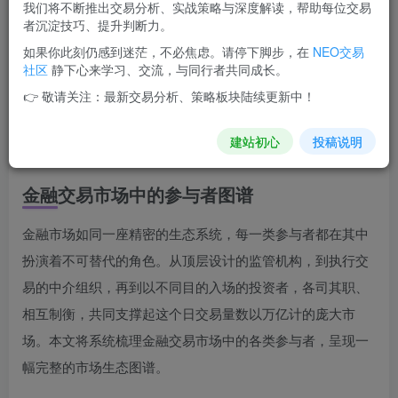
我们将不断推出交易分析、实战策略与深度解读，帮助每位交易
金融交易市场参与者包括监管机构、交易所、结算机构等基础设
者沉淀技巧、提升判断力。
施层，经纪商、做市商、高频交易机构等中介层，以及商业银
如果你此刻仍感到迷茫，不必焦虑。请停下脚步，在
NEO交易
行、央行、对冲基金、资管公司等投资机构。实体企业以套期保
社区
静下心来学习、交流，与同行者共同成长。
值和套利为主，个人投资者数量庞大。各类参与者各司其职，共
👉 敬请关注：最新交易分析、策略板块陆续更新中！
同维持市场高效运转。
生成于 2026-06-14 16:33
建站初心
投稿说明
由 DeepSeek AI 生成
金融交易市场中的参与者图谱
金融市场如同一座精密的生态系统，每一类参与者都在其中
扮演着不可替代的角色。从顶层设计的监管机构，到执行交
易的中介组织，再到以不同目的入场的投资者，各司其职、
相互制衡，共同支撑起这个日交易量数以万亿计的庞大市
场。本文将系统梳理金融交易市场中的各类参与者，呈现一
幅完整的市场生态图谱。