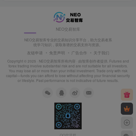
NEO交易智库
NEO交易智库专业的交易知识分享平台，助力交易者系
统学习知识，获取靠谱的交易支持与资源。
友链申请
免责声明
广告合作
关于我们
Copyright © 2025 ·
NEO交易智库所有内容
· 由
智库创作者
提供. Futures and
forex trading involve substantial risk and are not suitable for all investors.
You may lose all or more than your initial investment. Trade only with risk
capital—funds you can afford to lose without affecting your financial security
or lifestyle. Past performance is not indicative of future results.
QQ交流群