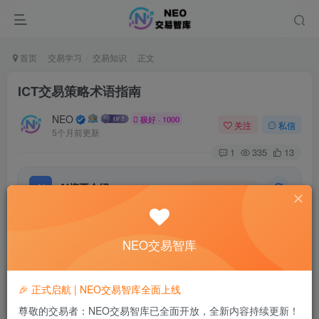
首页
交易学习
交易知识
正文
ICT交易策略术语指南
NEO
极好 · 1000
关注
私信
5个月前更新
1
335
13
AI摘要介绍
AI
DeepSeek-Chat
该指南汇总了ICT交易策略中的关键术语及其英文缩写、全称和
中文翻译，旨在帮助初学者理解图表分析中常见的简写。内容涵
NEO交易智库
盖价格点位、市场结构、流动性等核心概念，为系统学习该策略
提供了清晰的术语参考。
🎉 正式启航 | NEO交易智库全面上线
生成于 2026-04-12 14:54
尊敬的交易者：NEO交易智库已全面开放，全新内容持续更新！
由 DeepSeek AI 生成