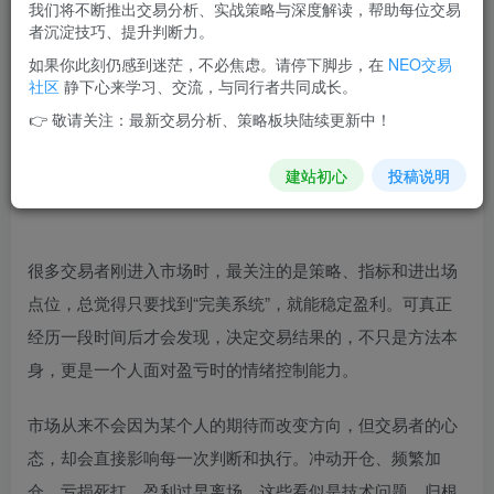
我们将不断推出交易分析、实战策略与深度解读，帮助每位交易
交易成败的关键不仅在于策略，更在于心态管理。恐惧、贪婪和
者沉淀技巧、提升判断力。
侥幸是三大情绪陷阱，会导致冲动交易和亏损。成熟交易者通过
如果你此刻仍感到迷茫，不必焦虑。请停下脚步，在
NEO交易
接受亏损、建立规则、控制仓位、复盘执行和长期视角来保持稳
社区
静下心来学习、交流，与同行者共同成长。
定。最终，技术决定入场，心态决定能否走得更远。
👉 敬请关注：最新交易分析、策略板块陆续更新中！
生成于 2026-07-08 11:58
由 DeepSeek AI 生成
建站初心
投稿说明
很多交易者刚进入市场时，最关注的是策略、指标和进出场
点位，总觉得只要找到“完美系统”，就能稳定盈利。可真正
经历一段时间后才会发现，决定交易结果的，不只是方法本
身，更是一个人面对盈亏时的情绪控制能力。
市场从来不会因为某个人的期待而改变方向，但交易者的心
态，却会直接影响每一次判断和执行。冲动开仓、频繁加
仓、亏损死扛、盈利过早离场，这些看似是技术问题，归根