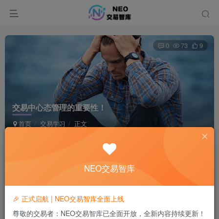
0
73
9
交易中心态管理的重要性！
首页
交易学习
正文
NEO-阿华-奇幻抽象空间
极好 · 1000
关注
私信
30天前发布
NEO交易智库
🎉 正式启航 | NEO交易智库全面上线
AI摘要介绍
AI
DeepSeek-Chat
尊敬的交易者：NEO交易智库已全面开放，全新内容持续更新！