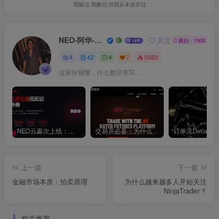
我输过,我败过,但我从未放弃过
NEO-阿华-奇幻抽象空间
关注
极好 · 1000
4
42
4
7
5983
这家伙很懒，什么都没有写...
NEO云再次上线：毫秒级延迟，赋能每一笔交易
交易员必看：为什么NinjaTrader是订单流交易的顶级选择？
上一篇
下一篇
金融市场本质：拍卖原理
为什么越来越多人开始关注
NinjaTrader？
相关推荐