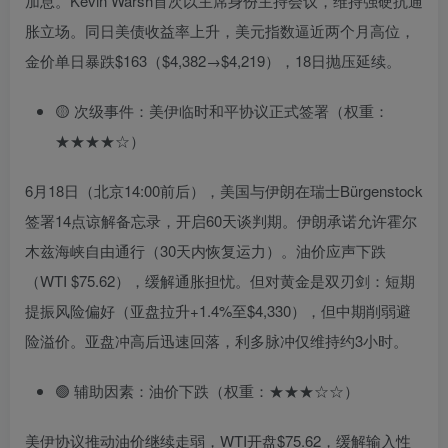
加息。Kevin Warsh首次以主席身份主持会议，维持强硬抗通
胀立场。同日美债收益率上升，美元指数逼近两个月高位，
金价单日暴跌$163（$4,382→$4,219），18日抛压延续。
🟡 次级事件：美伊临时和平协议正式签署（权重：
★★★★☆）
6月18日（北京14:00前后），美国与伊朗在瑞士Bürgenstock
签署14点谅解备忘录，开启60天谈判期。伊朗承诺允许霍尔
木兹海峡自由通行（30天内恢复运力）。油价应声下跌
（WTI $75.62），缓解通胀担忧。但对黄金是双刃剑：短期
提振风险偏好（亚盘拉升+1.4%至$4,330），但中期削弱避
险溢价。亚盘冲高后迅速回落，利多脉冲仅维持约3小时。
🟢 辅助因素：油价下跌（权重：★★★☆☆）
美伊协议推动油价继续走弱，WTI开盘$75.62，缓解输入性