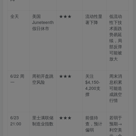
全天
美国
★★★
流动性显
低流动
Juneteenth
著下降
性下技
假日休市
术面跌
势易延
续，局
部反弹
可能被
放大
6/22 周
周初开盘跳
★★★
关注
周末消
一
空风险
$4,150-
息积累
4,200支
可能造
撑
成跳空
行情
6/23
里士满联储
★★★
前值待
若弱于
21:00
制造业指数
查，预计
预期→
偏弱
利空美
元→金