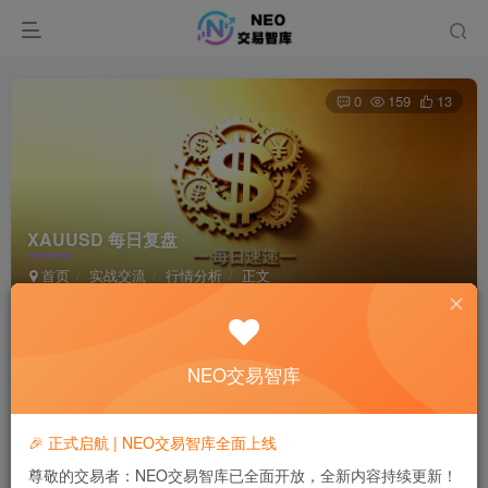
0
159
13
XAUUSD 每日复盘
首页
实战交流
行情分析
正文
KC king
极好 · 1000
关注
私信
1个月前发布
NEO交易智库
🎉 正式启航 | NEO交易智库全面上线
AI摘要介绍
AI
DeepSeek-Chat
尊敬的交易者：NEO交易智库已全面开放，全新内容持续更新！