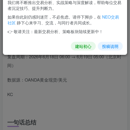
我们将不断推出交易分析、实战策略与深度解读，帮助每位交易
2026年6月18日，黄金现货受美伊协议提振亚盘冲高至4330美
者沉淀技巧、提升判断力。
元，但FOMC鹰派决议持续施压，金价欧盘后反转向下，跌破
如果你此刻仍感到迷茫，不必焦虑。请停下脚步，在
NEO交易
4200关口，最终收于4188.45美元，日内跌幅1.65%。两日累计
社区
静下心来学习、交流，与同行者共同成长。
暴跌194美元，空头主导市场。
👉 敬请关注：最新交易分析、策略板块陆续更新中！
生成于 2026-06-19 18:57
由 DeepSeek AI 生成
建站初心
投稿说明
复盘周期：2026年6月18日 06:00 → 6月19日 05:00（北京时
间）
数据源：OANDA黄金现货/美元
KC
一句话总结