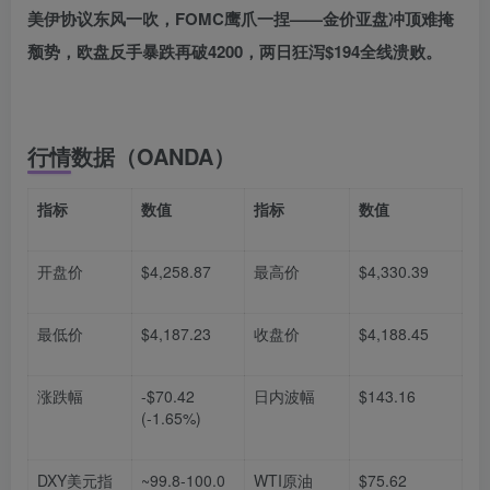
美伊协议东风一吹，FOMC鹰爪一捏——金价亚盘冲顶难掩
颓势，欧盘反手暴跌再破4200，两日狂泻$194全线溃败。
行情数据（OANDA）
指标
数值
指标
数值
开盘价
$4,258.87
最高价
$4,330.39
最低价
$4,187.23
收盘价
$4,188.45
涨跌幅
-$70.42
日内波幅
$143.16
(-1.65%)
DXY美元指
~99.8-100.0
WTI原油
$75.62