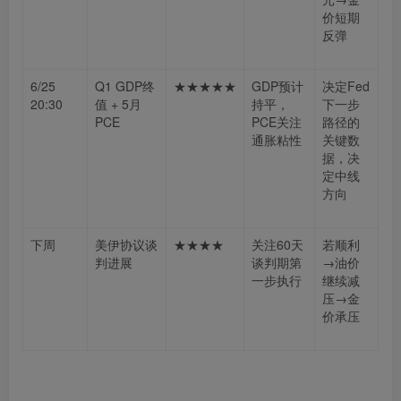
价短期
反弹
6/25
Q1 GDP终
★★★★★
GDP预计
决定Fed
20:30
值 + 5月
持平，
下一步
PCE
PCE关注
路径的
通胀粘性
关键数
据，决
定中线
方向
下周
美伊协议谈
★★★★
关注60天
若顺利
判进展
谈判期第
→油价
一步执行
继续减
压→金
价承压