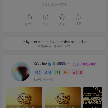
喜欢就支持一下吧
催更
点赞
13
分享
收藏
It is by acts and not by ideas that people live.
行动是根本，想法锦上添花
KC king
关注
极好 · 1000
0
46
4
4
3449
越专注越热爱