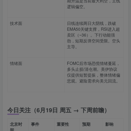
期升温是当前最大利空，主线
逻辑偏空。
技术面
日线连续两日大阴线，跌破
EMA50关键支撑，RSI进入超
卖区（~36）。下行动能强
劲，短期反弹空间受限。空头
主导。
情绪面
FOMC后市场恐慌情绪蔓延，
多头止损/清仓潮。美伊协议
仅提供短暂提振，整体情绪偏
悲观。避险需求向美元回流。
今日关注（6月19日 周五 → 下周前瞻）
北京时
事件
重要性
预期
影响
间