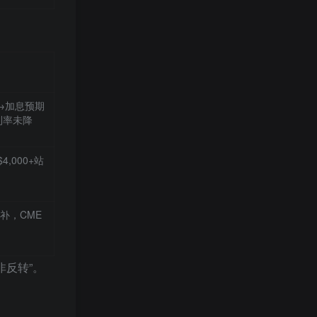
派→加息预期
利率未降
,000+站
补，CME
非反转”。