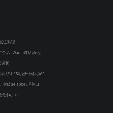
收盘低位整理
P弱市余温+Warsh讲话消化）
交投谨慎
间从$4,050拉升至$4,080+
120，突破$4,100心理关口
盘$4,112