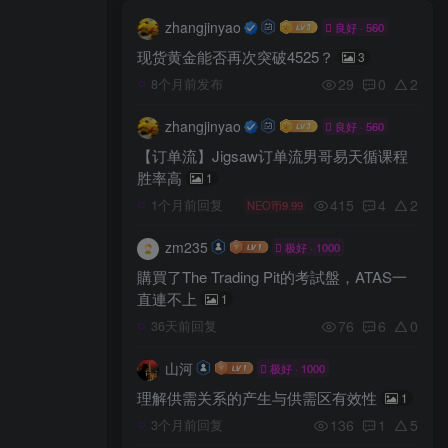
zhangjinyao
良好 · 560
现货黄金能否再次突破4525？
3
29
0
2
8个月前发布
zhangjinyao
良好 · 560
【订单流】Jigsaw订单流男哥易天循课程
胜率高
1
415
4
2
1个月前回复
NEO币9.99
zm235
极好 · 1000
購買了The Trading Pit的考試盤，ATAS一
直連不上
1
76
6
0
36天前回复
山河
极好 · 1000
理解供需关系的产生与供需区有效性
1
136
1
5
3个月前回复