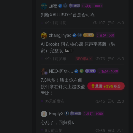
加密
极好 · 1000
判断XAUUSD平台是否可靠
107
2
0
4个月前回复
zhangjinyao
良好 · 560
Al Brooks 阿布核心课 原声字幕版（独
家）完整版
1
76
0
3
4个月前发布
NEO币3.99
NEO-阿华-奇幻抽象空间
极好 · 1000
7.3悬赏！晒出你左侧
+399
接针拿在针尖上超级盈
悬赏
积分
亏比！
45
0
0
35天前发布
EmptyX
极好 · 1000
心乱了，回归裸k
65
4
1
6天前回复