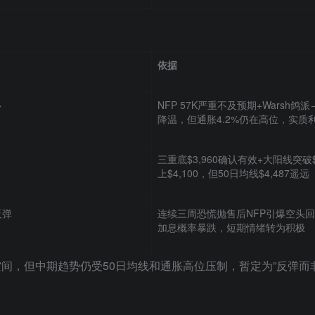
依据
多
NFP 57K严重不及预期+Warsh鸽
降温，但通胀4.2%仍在高位，实质
三重底$3,960确认有效+大阳线突破$4
上$4,100，但50日均线$4,487遥远
反弹
连续三周恐慌抛售后NFP引爆空头回
加息概率暴跌，短期情绪转为积极
空间，但中期趋势仍受50日均线和通胀高位压制，暂定为”反弹而