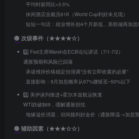
平均时薪同比+3.5%
休闲酒店业裁员61K（World Cup利好未兑现）
短短一句话：就业增长创4个月新低，美联储再加息
🟡 次级事件（★★★★☆）
2️⃣ Fed主席Warsh在ECB论坛讲话（7/1-7/2）
通胀预期和风险已回落
承诺维持价格稳定但强调”没有立即收紧的必要”
直接影响：9月加息概率从67%腰斩至~50%以下
3️⃣ 美伊谈判推进+霍尔木兹航运恢复
WTI跌破$69，缓解通胀担忧
地缘溢价消退，但间接利好金价（通胀降温→加息
🟢 辅助因素（★★★☆☆）