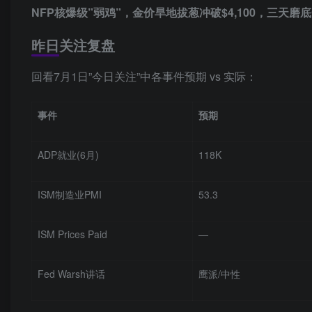
NFP核爆级”弱鸡”，金价旱地拔葱冲破$4,100，三天磨
昨日关注复盘
回看7月1日”今日关注”中各事件预期 vs 实际：
事件
预期
ADP就业(6月)
118K
ISM制造业PMI
53.3
ISM Prices Paid
—
Fed Warsh讲话
鹰派/中性