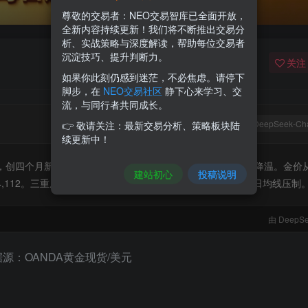
尊敬的交易者：NEO交易智库已全面开放，
全新内容持续更新！我们将不断推出交易分
析、实战策略与深度解读，帮助每位交易者
沉淀技巧、提升判断力。
关注
如果你此刻仍感到迷茫，不必焦虑。请停下
脚步，在
NEO交易社区
静下心来学习、交
流，与同行者共同成长。
DeepSeek-Ch
👉 敬请关注：最新交易分析、策略板块陆
续更新中！
K，创四个月新低，叠加美联储Warsh偏鸽讲话，加息预期大幅降温。金价从$
建站初心
投稿说明
于$4,112。三重底确认有效，短期反弹格局确立，但中期仍受50日均线压制
由 DeepSe
数据源：OANDA黄金现货/美元