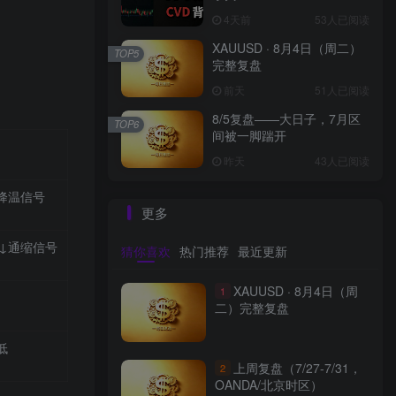
4天前
53人已阅读
XAUUSD · 8月4日（周二）
TOP5
完整复盘
前天
51人已阅读
8/5复盘——大日子，7月区
TOP6
间被一脚踹开
昨天
43人已阅读
降温信号
更多
73↓通缩信号
猜你喜欢
热门推荐
最近更新
XAUUSD · 8月4日（周
1
二）完整复盘
低
上周复盘（7/27-7/31，
2
OANDA/北京时区）