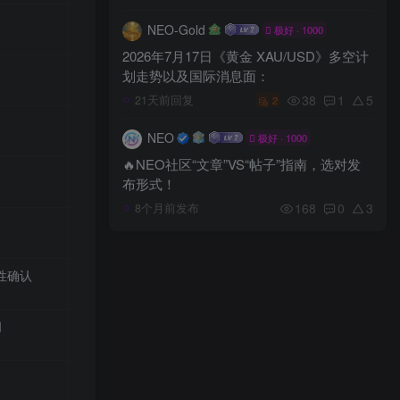
NEO-Gold
极好 · 1000
2026年7月17日《黄金 XAU/USD》多空计
划走势以及国际消息面：
38
1
5
21天前回复
2
NEO
极好 · 1000
🔥NEO社区“文章”VS“帖子”指南，选对发
布形式！
168
0
3
8个月前发布
效性确认
间
）