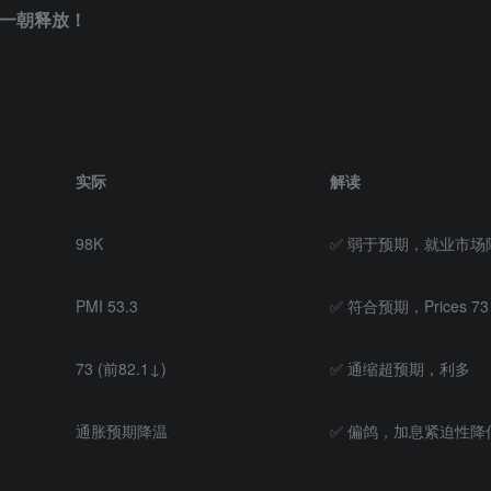
底一朝释放！
实际
解读
98K
✅ 弱于预期，就业市场
PMI 53.3
✅ 符合预期，Prices 
73 (前82.1↓)
✅ 通缩超预期，利多
通胀预期降温
✅ 偏鸽，加息紧迫性降