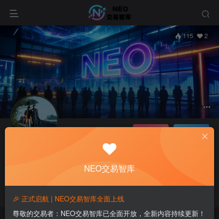
115
2
关注
私信
蜻蜓
极好 · 1000
NEO交易智库
UID：1227
已加入NEO115天
总消费：0
1枚徽章
湖北
这家伙很懒，什么都没有写...
🎉 正式启航 | NEO交易智库全面上线
尊敬的交易者：NEO交易智库已全面开放，全新内容持续更新！