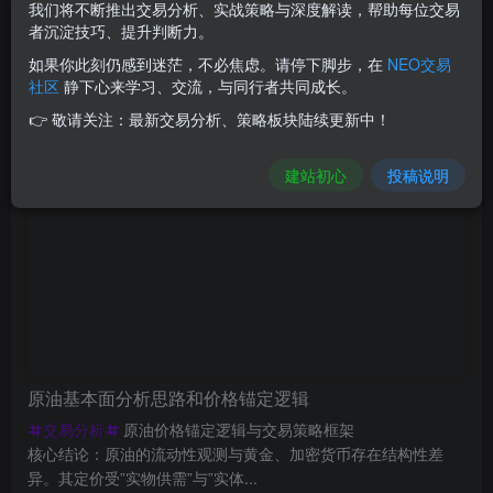
我们将不断推出交易分析、实战策略与深度解读，帮助每位交易
文章
0
收藏
0
评论
1
版块
0
帖子
2
粉丝
2
者沉淀技巧、提升判断力。
如果你此刻仍感到迷茫，不必焦虑。请停下脚步，在
NEO交易
发布
排序
2
社区
静下心来学习、交流，与同行者共同成长。
👉 敬请关注：最新交易分析、策略板块陆续更新中！
蜻蜓
极好 · 1000
关注
私信
1个月前更新
68次阅读
建站初心
投稿说明
原油基本面分析思路和价格锚定逻辑
交易分析
原油价格锚定逻辑与交易策略框架
核心结论：原油的流动性观测与黄金、加密货币存在结构性差
异。其定价受”实物供需”与”实体...