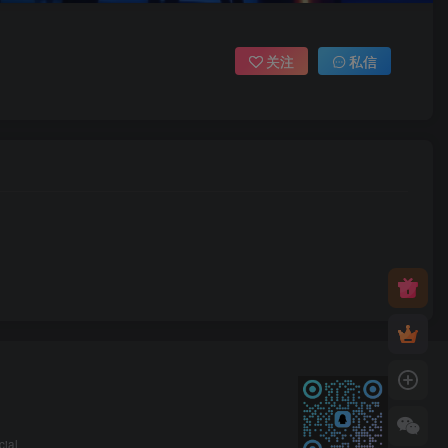
关注
私信
cial