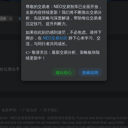
尊敬的交易者：NEO交易智库已全面开放，
全新内容持续更新！我们将不断推出交易分
析、实战策略与深度解读，帮助每位交易者
消费：0
1枚徽章
湖北
沉淀技巧、提升判断力。
如果你此刻仍感到迷茫，不必焦虑。请停下
脚步，在
NEO交易社区
静下心来学习、交
流，与同行者共同成长。
👉 敬请关注：最新交易分析、策略板块陆
续更新中！
价位再出手
建站初心
投稿说明
免责声明
广告合作
关于我们
 2025 ·
NEO交易智库所有内容
· 由
智库创作者
提供. Futures and forex trading involve
isk and are not suitable for all investors. You may lose all or more than your initial
Trade only with risk capital—funds you can afford to lose without affecting your finan