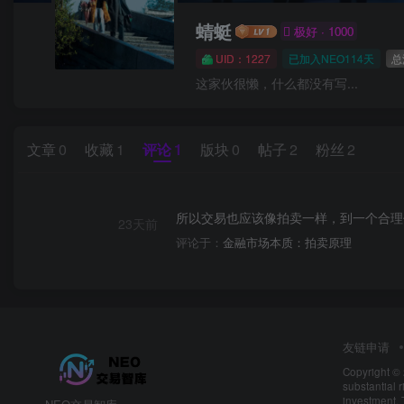
蜻蜓
极好 · 1000
UID：1227
已加入NEO114天
总
这家伙很懒，什么都没有写...
文章
0
收藏
1
评论
1
版块
0
帖子
2
粉丝
2
所以交易也应该像拍卖一样，到一个合理
23天前
评论于：
金融市场本质：拍卖原理
友链申请
Copyright ©
substantial r
investment. 