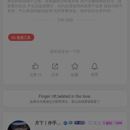
本站内容由用户上传，原创版权归作者所有 用户需确保内容合法，侵
权责任自负 平台仅提供展示，站内合理使用内容用于运营 侵权内容可
举报，平台将及时核实处理 共同尊重原创，维护良好分享环境～
THE END
资源工具
喜欢就支持一下吧
催更
点赞
13
分享
收藏
Finger rift,twisted in the love.
如果你为着错过夕阳而哭泣，那么你就要错群星了
月下丨作手余生
关注
极好 · 1000