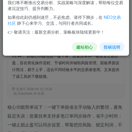
我们将不断推出交易分析、实战策略与深度解读，帮助每位交易
者沉淀技巧、提升判断力。
登录查看
如果你此刻仍感到迷茫，不必焦虑。请停下脚步，在
NEO交易
社区
静下心来学习、交流，与同行者共同成长。
👉 敬请关注：最新交易分析、策略板块陆续更新中！
AI摘要介绍
AI
DeepSeek-Chat
建站初心
投稿说明
该文章介绍了MT5交易辅助工具“EM_MT5指挥官面板Pro
v3.44”。其核心功能包括一键下单、批量挂单和一键设置止损止
盈，旨在简化操作流程、节省时间并辅助风险管理。面板界面设
计简洁，易于上手，适合不同经验水平的交易者使用。文末提供
了该工具的下载链接。
生成于 2026-04-12 13:22
由 DeepSeek AI 生成
核心功能简单说下：一键下单能省去手动输入的繁琐，避免
延迟失误；批量挂单支持多笔订单同步操作，省不少时间；
一键止损止盈可以同步设置，帮着把控风险、锁定利润，不