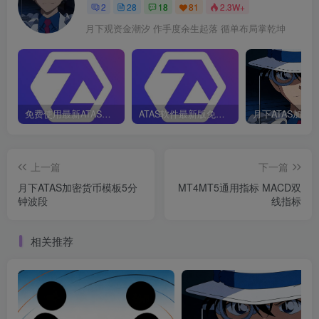
2
28
18
81
2.3W+
月下观资金潮汐 作手度余生起落 循单布局掌乾坤
免费使用最新ATAS，无限许可证流程
ATAS软件最新版免费使用教程
上一篇
下一篇
月下ATAS加密货币模板5分
MT4MT5通用指标 MACD双
钟波段
线指标
相关推荐