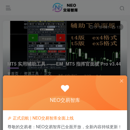
0
681
13
MT5 实用辅助工具 ——EM_MT5 指挥官面板 Pro v3.44
首页
资源工具
正文
月下丨作手余生
极好 · 1000
关注
私信
8个月前发布
NEO交易智库
免费资源
🎉 正式启航 | NEO交易智库全面上线
MT5 实用辅助工具 ——EM_MT5 指挥官面板 Pro v3.44
尊敬的交易者：NEO交易智库已全面开放，全新内容持续更新！
此内容为免费资源，请登录后查看