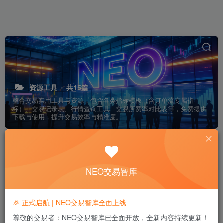
资源工具
共15篇
整合交易实用工具与资源，包含各类指标模板（含订单流专属指
标）、交易记录表、行情查询工具、交易所费率对比表等，免费提供
下载与使用，提升交易效率与精准度。
排序
更新
浏览
点赞
评论
NEO交易智库
🎉 正式启航 | NEO交易智库全面上线
尊敬的交易者：NEO交易智库已全面开放，全新内容持续更新！