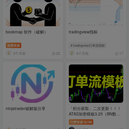
bookmap 软件（破解）
tradingview指标
免费资源
# tradingview订单流指标
3个月前
4个月前
22
17
ninjatrader破解版分享
「积分获取」二次更新！！！
ATAS加密模板3.25（BN数据
源参数）
付费资源
188