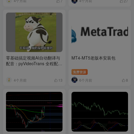
4个月前
4个月前
7
27
零基础搞定视频AI自动翻译与
MT4-MT5老版本安装包
配音：pyVideoTrans 全程配置
指南
免费资源
4个月前
6个月前
13
8