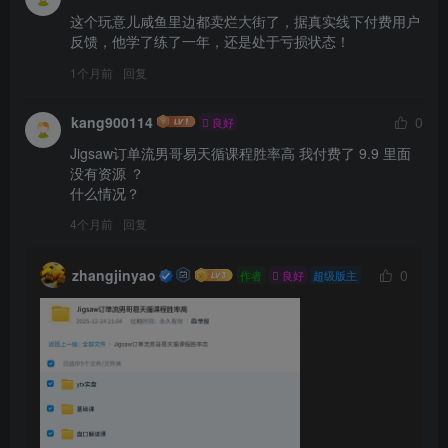
这个玩意儿咸鱼里边都卖烂大街了，据真实线下付费用户
反馈，他学了练了一年，还是处于亏损状态！
1个月前
回复
kang900114
0
良好
Jigsaw订单流男哥易天循课程胜率高 我付费了 9.9 里面
没有资源 ？

什么情况？
4个月前
回复
zhangjinyao
0
作者
良好
超级版主