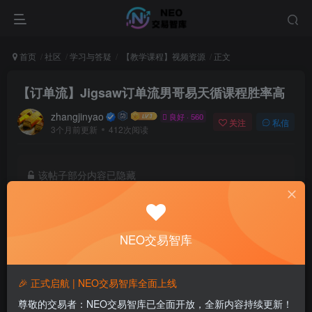
首页
社区
学习与答疑
【教学课程】视频资源
正文
【订单流】Jigsaw订单流男哥易天循课程胜率高
zhangjinyao
良好 · 560
关注
私信
3个月前更新
412次阅读
该帖子部分内容已隐藏
付费阅读
已售 14
9.99
NEO币
NEO交易智库
7.99
4.99
黄金会员
NEO币
钻石会员
NEO币
🎉 正式启航 | NEO交易智库全面上线
登录购买
尊敬的交易者：NEO交易智库已全面开放，全新内容持续更新！