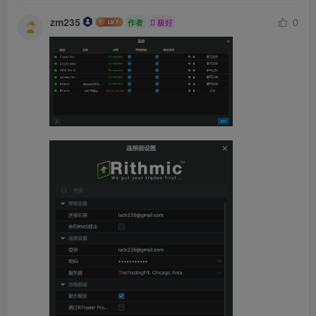
zm235
0
作者
极好