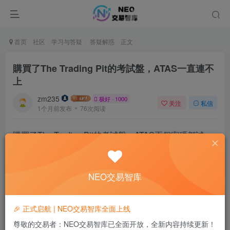
首页
社区
学习与答疑
答疑解惑
正文
購買了The Trading Pit的考試盤，ATAS一直連不
上
zm235
极好 · 1000
关注
私信
1个月前发布
76次阅读
購買了The Trading Pit的考試盤，ATAS兩個密碼都試
了，一直連不上哦。有沒有什麽好的辦法。
NEO交易智库
🎉 正式启航 | NEO交易智库全面上线
尊敬的交易者：NEO交易智库已全面开放，全新内容持续更新！