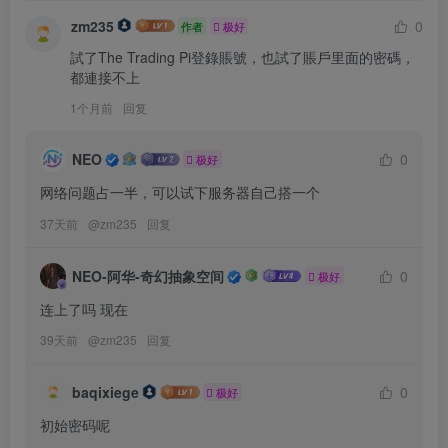
zm235
0
作者
极好
試了The Trading Pi登錄賬號，也試了賬戶里面的密碼，
都連接不上
1个月前
回复
NEO
0
极好
网络问题占一半，可以试下服务器自己搭一个
37天前
@
zm235
回复
NEO-阿华-奇幻抽象空间
0
极好
连上了吗 现在
39天前
@
zm235
回复
baqixiege
0
极好
初始密码呢