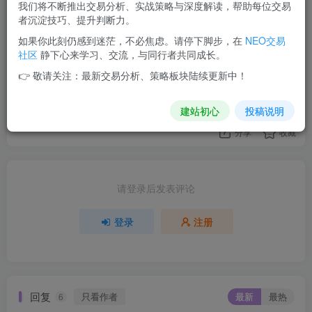
我们将不断推出交易分析、实战策略与深度解读，帮助每位交易
者沉淀技巧、提升判断力。
如果你此刻仍感到迷茫，不必焦虑。请停下脚步，在
NEO交易
社区
静下心来学习、交流，与同行者共同成长。
评分
👉 敬请关注：最新交易分析、策略板块陆续更新中！
欢迎为Ta评分
建站初心
投稿说明
分享
收藏
请登录后发表评论
登录
注册
回复
只看作者
最新
最热
6