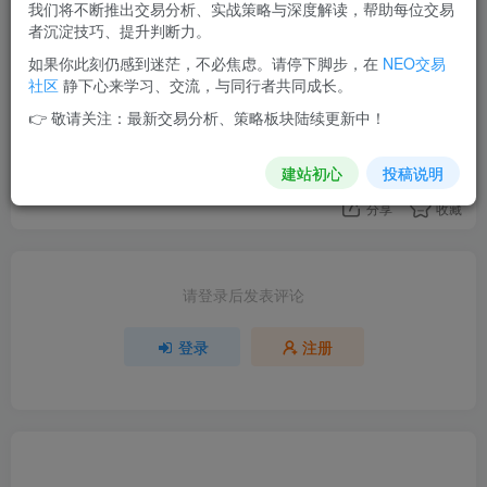
我们将不断推出交易分析、实战策略与深度解读，帮助每位交易
此内容为付费阅读，请付费后查看
者沉淀技巧、提升判断力。
如果你此刻仍感到迷茫，不必焦虑。请停下脚步，在
NEO交易
社区
静下心来学习、交流，与同行者共同成长。
评分
👉 敬请关注：最新交易分析、策略板块陆续更新中！
欢迎为Ta评分
建站初心
投稿说明
分享
收藏
请登录后发表评论
登录
注册