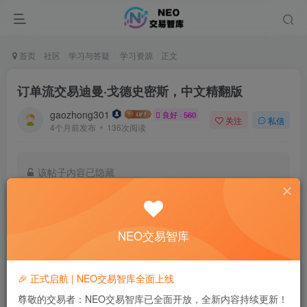
首页
社区
学习与答疑
学习资源
正文
订单流交易迪曼·戈德史密斯，中文精翻版
gaozhong301
良好 · 560
关注
私信
4个月前发布
136次阅读
该帖子内容已隐藏
付费阅读
已售 13
10
积分
NEO交易智库
8
5
黄金会员
钻石会员
🎉 正式启航 | NEO交易智库全面上线
登录购买
尊敬的交易者：NEO交易智库已全面开放，全新内容持续更新！