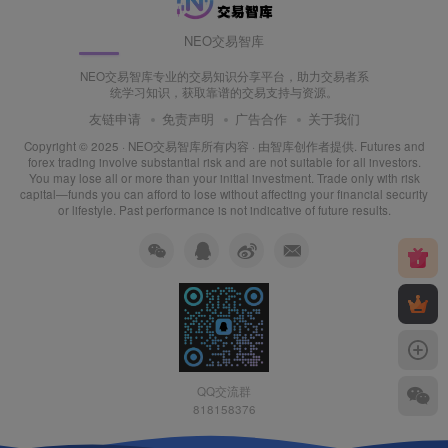
NEO交易智库
NEO交易智库专业的交易知识分享平台，助力交易者系
统学习知识，获取靠谱的交易支持与资源。
友链申请
免责声明
广告合作
关于我们
Copyright © 2025 ·
NEO交易智库所有内容
· 由
智库创作者
提供. Futures and
forex trading involve substantial risk and are not suitable for all investors.
You may lose all or more than your initial investment. Trade only with risk
capital—funds you can afford to lose without affecting your financial security
or lifestyle. Past performance is not indicative of future results.
QQ交流群
818158376