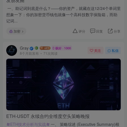
发朋友圈
一、助记词到底是什么？——你的资产，就藏在这12/24个单词里
想象一下：你的加密货币钱包就像一个高科技数字保险箱，而助
记词...
加密
评分
回复
分享
Gray
极好 · 1000
关注
私信
8个月前发布
71次阅读
ETH-USDT 永续合约全维度空头策略晚报
ETH技术分析与实战
一、 策略综述 (Executive Summary)根