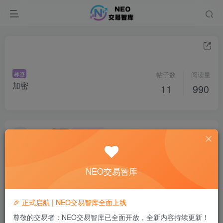
标签
帖子数
阅读量
加密
11
990
图图
良好 · 560
关注
私信
3个月前发布
128次阅读
我是一名日内交易者加密货币
我想请求有没有大佬指点一下足迹图的使用和热图的搭配
NEO交易智库
学习资源
7
1
分享
🎉 正式启航 | NEO交易智库全面上线
尊敬的交易者：NEO交易智库已全面开放，全新内容持续更新！
Vision
良好 · 560
关注
私信