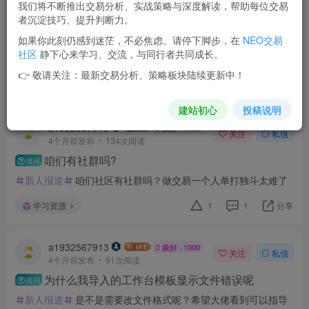
我们将不断推出交易分析、实战策略与深度解读，帮助每位交易
4个月前发布
108次阅读
者沉淀技巧、提升判断力。
咨询一下各位大哥大大
如果你此刻仍感到迷茫，不必焦虑。请停下脚步，在
NEO交易
各位大佬，请问老大之前视频里讲了一半的BN的0费率怎么搞？
社区
静下心来学习、交流，与同行者共同成长。
查了很多渠道都没找到说的那个视频，
👉 敬请关注：最新交易分析、策略板块陆续更新中！
问题闲聊
评分
2
分享
建站初心
投稿说明
a1932567913
极好 · 1000
关注
私信
4个月前发布
134次阅读
咱们有社群吗?
提问
新人报道
咱们社区有社群吗？做交易一个人单打独斗太难了
学习资源
1
1
分享
a1932567913
极好 · 1000
关注
私信
4个月前发布
91次阅读
为什么我导入的工作台模板显示文件错误呢
提问
新人报道
是不是需要改文件格式呢？希望大佬看到可以指导