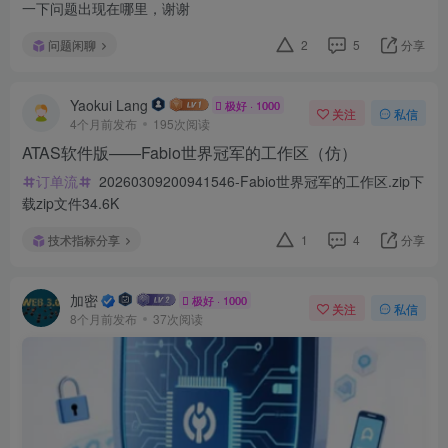
一下问题出现在哪里，谢谢
问题闲聊
2
5
分享
Yaokui Lang
极好 · 1000
关注
私信
4个月前发布
195次阅读
ATAS软件版——Fabio世界冠军的工作区（仿）
订单流
20260309200941546-Fabio世界冠军的工作区.zip下
载zip文件34.6K
技术指标分享
1
4
分享
加密
极好 · 1000
关注
私信
8个月前发布
37次阅读