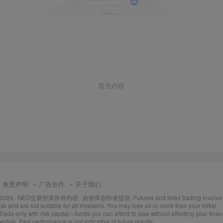
暂无内容
免责声明
广告合作
关于我们
 2025 ·
NEO交易智库所有内容
· 由
智库创作者
提供. Futures and forex trading involve
isk and are not suitable for all investors. You may lose all or more than your initial
Trade only with risk capital—funds you can afford to lose without affecting your finan
ifestyle. Past performance is not indicative of future results.