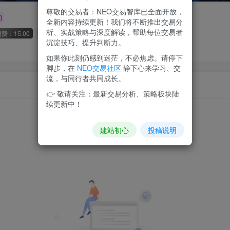
尊敬的交易者：NEO交易智库已全面开放，
0
全新内容持续更新！我们将不断推出交易分
析、实战策略与深度解读，帮助每位交易者
费：15.00
1枚徽章
四川
沉淀技巧、提升判断力。
如果你此刻仍感到迷茫，不必焦虑。请停下
脚步，在
NEO交易社区
静下心来学习、交
流，与同行者共同成长。
👉 敬请关注：最新交易分析、策略板块陆
续更新中！
建站初心
投稿说明