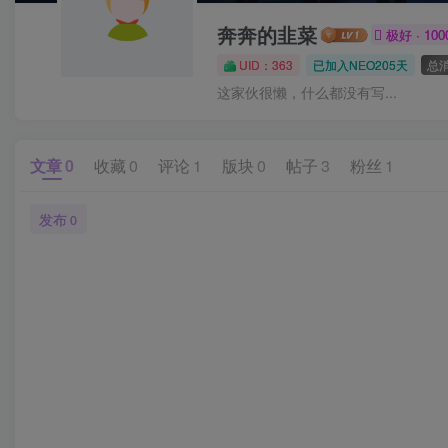
奔奔的韭菜
极好 · 100
UID：363
已加入NEO205天
总消
这家伙很懒，什么都没有写...
文章
0
收藏
0
评论
1
版块
0
帖子
3
粉丝
1
发布
0