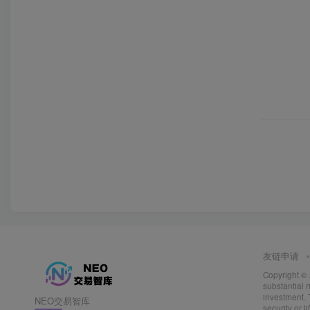
友链申请
Copyright ©
substantial r
investment. 
NEO交易智库
security or l