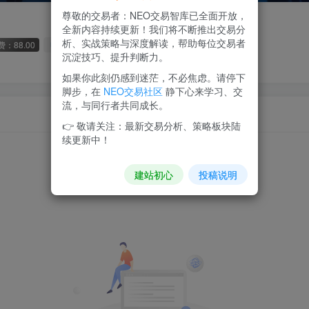
尊敬的交易者：NEO交易智库已全面开放，
全新内容持续更新！我们将不断推出交易分
析、实战策略与深度解读，帮助每位交易者
：88.00
1枚徽章
创始群成员
香港
超级版主
沉淀技巧、提升判断力。
如果你此刻仍感到迷茫，不必焦虑。请停下
脚步，在
NEO交易社区
静下心来学习、交
流，与同行者共同成长。
👉 敬请关注：最新交易分析、策略板块陆
续更新中！
建站初心
投稿说明