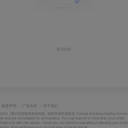
暂无内容
免责声明
广告合作
关于我们
 2025 ·
NEO交易智库所有内容
· 由
智库创作者
提供. Futures and forex trading involve
isk and are not suitable for all investors. You may lose all or more than your initial
Trade only with risk capital—funds you can afford to lose without affecting your finan
ifestyle. Past performance is not indicative of future results.