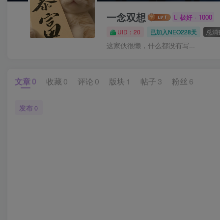
一念双想
极好 · 1000
UID：20
已加入NEO228天
总消费
这家伙很懒，什么都没有写...
文章
0
收藏
0
评论
0
版块
1
帖子
3
粉丝
6
发布
0