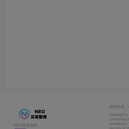
友链申请
Copyright ©
substantial r
investment. 
NEO交易智库
security or l