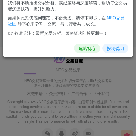
我们将不断推出交易分析、实战策略与深度解读，帮助每位交易
威科夫书籍-1.0-2.0及新操盘
者沉淀技巧、提升判断力。
法三本
如果你此刻仍感到迷茫，不必焦虑。请停下脚步，在
NEO交易
付费阅读
10
交易知识
交易课程
干货教程
社区
静下心来学习、交流，与同行者共同成长。
4个月前
12
👉 敬请关注：最新交易分析、策略板块陆续更新中！
建站初心
投稿说明
NEO交易智库
NEO交易智库专业的交易知识分享平台，助力交易者系
统学习知识，获取靠谱的交易支持与资源。
友链申请
免责声明
广告合作
关于我们
Copyright © 2025 ·
NEO交易智库所有内容
· 由
智库创作者
提供. Futures and
forex trading involve substantial risk and are not suitable for all investors.
You may lose all or more than your initial investment. Trade only with risk
capital—funds you can afford to lose without affecting your financial security
or lifestyle. Past performance is not indicative of future results.