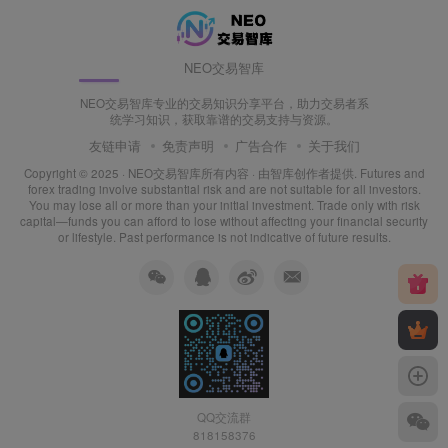
NEO交易智库
NEO交易智库专业的交易知识分享平台，助力交易者系
统学习知识，获取靠谱的交易支持与资源。
友链申请
免责声明
广告合作
关于我们
Copyright © 2025 ·
NEO交易智库所有内容
· 由
智库创作者
提供. Futures and
forex trading involve substantial risk and are not suitable for all investors.
You may lose all or more than your initial investment. Trade only with risk
capital—funds you can afford to lose without affecting your financial security
or lifestyle. Past performance is not indicative of future results.
QQ交流群
818158376