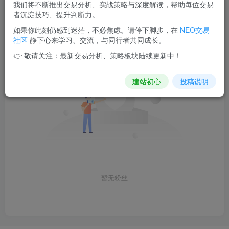
我们将不断推出交易分析、实战策略与深度解读，帮助每位交易
文章
0
收藏
0
评论
3
版块
0
帖子
0
粉丝
0
者沉淀技巧、提升判断力。
如果你此刻仍感到迷茫，不必焦虑。请停下脚步，在
NEO交易
粉丝 0
关注 0
社区
静下心来学习、交流，与同行者共同成长。
👉 敬请关注：最新交易分析、策略板块陆续更新中！
建站初心
投稿说明
暂无粉丝