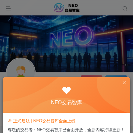
关注
私信
Chikao
极好 · 1000
NEO交易智库
UID：342
已加入NEO208天
总消费：0.00
2枚徽章
广东
这家伙很懒，什么都没有写...
🎉 正式启航 | NEO交易智库全面上线
尊敬的交易者：NEO交易智库已全面开放，全新内容持续更新！