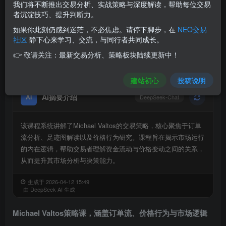
我们将不断推出交易分析、实战策略与深度解读，帮助每位交易
50
者沉淀技巧、提升判断力。
积分
如果你此刻仍感到迷茫，不必焦虑。请停下脚步，在
NEO交易
免费
免费
社区
静下心来学习、交流，与同行者共同成长。
黄金会员
钻石会员
👉 敬请关注：最新交易分析、策略板块陆续更新中！
登录购买
建站初心
投稿说明
AI摘要介绍
AI
DeepSeek-Chat
该课程系统讲解了Michael Valtos的交易策略，核心聚焦于订单
流分析、足迹图解读以及价格行为研究。课程旨在揭示市场运行
的内在逻辑，帮助交易者理解资金流动与价格变动之间的关系，
从而提升其市场分析与决策能力。
生成于 2026-04-12 15:49
由 DeepSeek AI 生成
Michael Valtos策略课，涵盖订单流、价格行为与市场逻辑