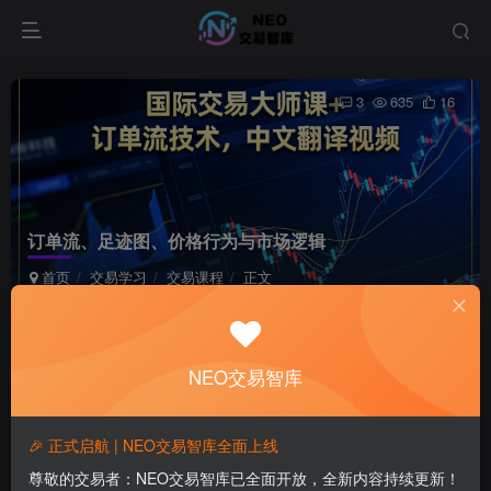
3
635
16
订单流、足迹图、价格行为与市场逻辑
首页
交易学习
交易课程
正文
月下丨作手余生
极好 · 1000
关注
私信
4个月前更新
NEO交易智库
付费资源
已售 29
🎉 正式启航 | NEO交易智库全面上线
订单流、足迹图、价格行为与市场逻辑
尊敬的交易者：NEO交易智库已全面开放，全新内容持续更新！
此内容为付费资源，请付费后查看