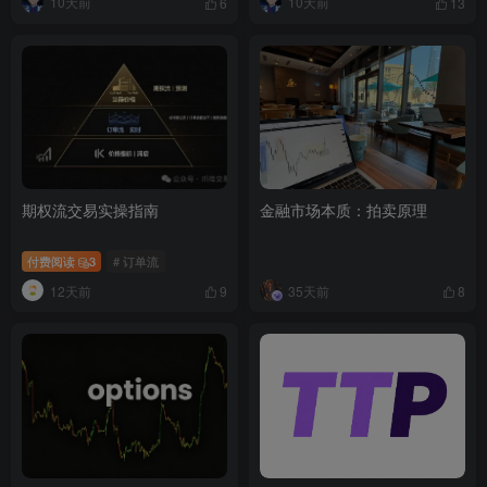
10天前
10天前
6
13
期权流交易实操指南
金融市场本质：拍卖原理
付费阅读
3
# 订单流
12天前
35天前
9
8