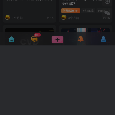
操作思路
付费阅读
1
# 订单流
# poc
# 
3个月前
3个月前
15
15
社区
CVD终极指南
1分钟线，吸筹位置空，经典
案例和满足的条件
# 加密货币
4个月前
4个月前
29
9
加载更多