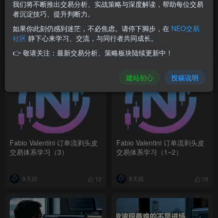
我们将不断推出交易分析、实战策略与深度解读，帮助每位交易
8月3日 VP关键位+CVD背离
TPO是什么？
者沉淀技巧、提升判断力。
小黄鱼
如果你此刻仍感到迷茫，不必焦虑。请停下脚步，在
NEO交易
社区
静下心来学习、交流，与同行者共同成长。
3天前
6天前
7
8
👉 敬请关注：最新交易分析、策略板块陆续更新中！
建站初心
投稿说明
Fabio Valentini 订单流剥头皮
Fabio Valentini 订单流剥头皮
交易体系学习（3）
交易体系学习（1~2）
8天前
8天前
12
18